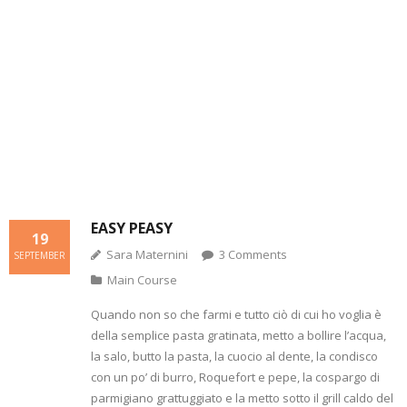
d
n
e
n
p
s
(
d
n
s
e
i
O
o
s
i
n
n
p
w
i
n
s
n
e
)
n
n
i
e
n
n
e
n
w
s
e
w
n
w
i
w
w
e
i
n
w
i
w
n
n
i
n
w
d
e
n
d
i
o
w
d
o
n
w
w
o
w
d
)
i
w
)
o
n
)
w
d
)
o
w
)
EASY PEASY
19
Sara Maternini
3
Comments
SEPTEMBER
Main Course
Quando non so che farmi e tutto ciò di cui ho voglia è
della semplice pasta gratinata, metto a bollire l’acqua,
la salo, butto la pasta, la cuocio al dente, la condisco
con un po’ di burro, Roquefort e pepe, la cospargo di
parmigiano grattuggiato e la metto sotto il grill caldo del