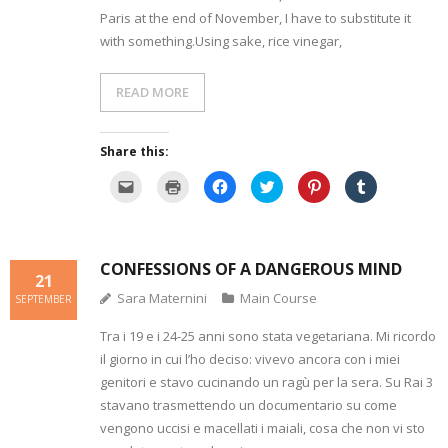
Paris at the end of November, I have to substitute it
with something.Using sake, rice vinegar,
READ MORE
Share this:
C
C
C
C
C
C
l
l
l
l
l
l
i
i
i
i
i
i
c
c
c
c
c
c
k
k
k
k
k
k
t
t
t
t
t
t
o
o
o
o
o
o
CONFESSIONS OF A DANGEROUS MIND
e
p
s
s
s
s
21
m
r
h
h
h
h
a
i
a
a
a
a
Sara Maternini
Main Course
SEPTEMBER
i
n
r
r
r
r
l
t
e
e
e
e
a
(
o
o
o
o
Tra i 19 e i 24-25 anni sono stata vegetariana. Mi ricordo
l
O
n
n
n
n
i
p
F
T
P
T
il giorno in cui l’ho deciso: vivevo ancora con i miei
n
e
a
w
i
u
k
n
c
i
n
m
genitori e stavo cucinando un ragù per la sera. Su Rai 3
t
s
e
t
t
b
o
i
b
t
e
l
stavano trasmettendo un documentario su come
a
n
o
e
r
r
f
n
o
r
e
(
vengono uccisi e macellati i maiali, cosa che non vi sto
r
e
k
(
s
O
i
w
(
O
t
p