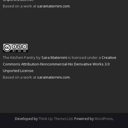
n
w
i
w
n
n
i
n
w
d
Based on a work at
saramaternini.com
.
e
n
d
i
o
w
d
o
n
w
w
o
w
d
)
i
w
)
o
n
)
w
d
)
o
w
)
The Kitchen Pantry
by
Sara Maternini
is licensed under a
Creative
Commons Attribution-Noncommercial-No Derivative Works 3.0
Unported License
.
Based on a work at
saramaternini.com
.
Developed by
Think Up Themes Ltd
. Powered by
WordPress
.