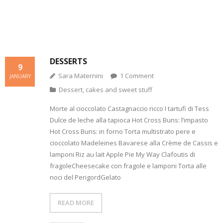
e
n
d
i
o
w
d
o
n
w
w
o
w
d
)
i
w
)
o
n
)
w
d
)
o
w
)
DESSERTS
9
Sara Maternini
1
Comment
JANUARY
Dessert, cakes and sweet stuff
Morte al cioccolato Castagnaccio ricco I tartufi di Tess
Dulce de leche alla tapioca Hot Cross Buns: l’impasto
Hot Cross Buns: in forno Torta multistrato pere e
cioccolato Madeleines Bavarese alla Crème de Cassis e
lamponi Riz au lait Apple Pie My Way Clafoutis di
fragoleCheesecake con fragole e lamponi Torta alle
noci del PerigordGelato
READ MORE