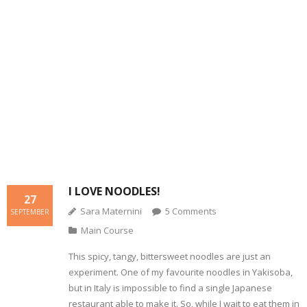
- Dessert, cakes and sweet stuff
Simply Italian
Archive
I LOVE NOODLES!
27
Sara Maternini
5
Comments
SEPTEMBER
Main Course
This spicy, tangy, bittersweet noodles are just an
experiment. One of my favourite noodles in Yakisoba,
but in Italy is impossible to find a single Japanese
restaurant able to make it. So, while I wait to eat them in