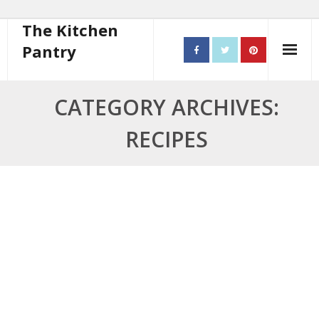
The Kitchen
Pantry
Home
CATEGORY ARCHIVES:
About
RECIPES
- Contact
10 steps to better cooking
Recipes
- Starters
- Main Course
- Bread